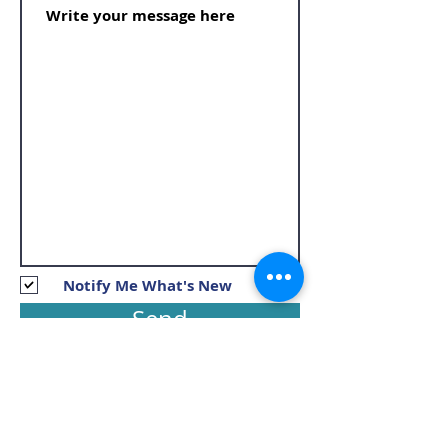
Notify Me What's New
Send
Elteksan 2010 © 2024 | Bu Sayfadaki
Görseller ve Bilgiler Telif Hakkına Sahiptir.
İzinsiz Kullanılamaz ve Çoğaltılamaz.