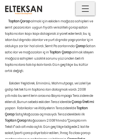
Toptan Çorap
almak için eskiden mağaza sahipleri ve
semt pazarcıları uygun fiyatlı ve kaliteli çorap satan
toptancıları kapı kapı dolaşarak ziyaret ederlerdi, bu iş
istanbul dışında olanlar ve yurt dışında yaşayanlar için
oldukça zor bir hal alırdı, Semt Pazarlarında
Çorap
Satan
satıcılar ve mağazaları için
Toptan Çorap
almak isteyen
mağaza sahipleri uzaklık sarunu yüzünden belirli
toptancılara takılıp kalırlardı. Gün geçtikçe bu kültür
artık değişti.
Eskiden Yeşildirek, Eminönü, Mahmutpaşa, ve Laleli'ye
gidip tek tek tüm toptancıları dolaşmak vardı. 2008
yıllında bu semtlerin arasına Bayrampaşa Terazidere de
eklendi, Bunun sebebi eskiden Terazidere'de
Çorap Üretimi
yapan Fabrikalar ve Atölyelerin Terazidere'de
Toptan
Çorap
Satış Mağazası açmasıydı. Terazidere'deki ilk
Toptan Çorap
Mağazasını 2008 Yılında "Çoraplarım
Tekstil" adı altında açtık. Gün geçtikçe bölgede 2. kalite
sakat/parti çorap diye tabir edilen, İhraç Fazlası çorap