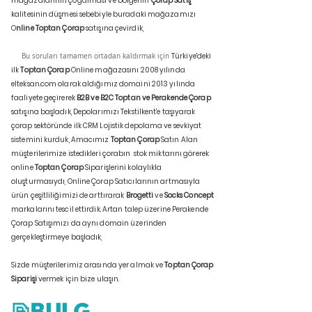
mağazalarının çoğalması ve bölgenin
Çorap Satış
kalitesinin düşmesi sebebiyle buradaki mağazamızı
O
nline Toptan Çorap
satışına çevirdik,
Türkiye'deki
Bu soruları tamamen ortadan kaldırmak için
ilk
Toptan Çorap
Online mağazasını 2008 yılında
elteksan.com olarak aldığımız domaini 2013 yılında
faaliyete geçirerek
B2B ve B2C Toptan ve Perakende Çorap
satışına başladık, Depolarımızı Tekstilkent'e taşıyarak
çorap sektöründe ilk CRM Lojistik depolama ve sevkiyat
sistemini kurduk, Amacımız
Toptan Çorap
Satın Alan
müşterilerimize istedikleri çorabın stok miktarını görerek
online
Toptan Çorap
Siparişlerini kolaylıkla
oluşturmasıydı, Online Çorap Satıcılarının artmasıyla
ürün çeşitliliğimizi de arttırarak
Brogetti
ve
Socks Concept
markalarını tescil ettirdik. Artan talep üzerine Perakende
Çorap Satışımızı da aynı domain üzerinden
gerçekleştirmeye başladık,
Sizde müşterilerimiz arasında yer almak ve
Toptan Çorap
Siparişi
vermek için bize ulaşın.