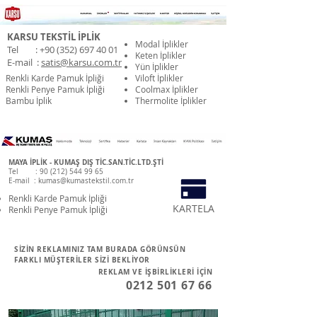
KARSU TEKSTİL İPLİK
Modal İplikler
Tel :
+90 (352) 697 40 01
Keten İplikler
E-mail :
satis@karsu.com.tr
Yün İplikler
Renkli Karde Pamuk İpliği
Viloft İplikler
Renkli Penye Pamuk İpliği
Coolmax İplikler
Bambu İplik
Thermolite İplikler
MAYA İPLİK - KUMAŞ DIŞ TİC.SAN.TİC.LTD.ŞTİ
Tel :
90 (212) 544 99 65
E-mail :
kumas@kumastekstil.com.tr
Renkli Karde Pamuk İpliği
KARTELA
Renkli Penye Pamuk İpliği
SİZİN REKLAMINIZ TAM BURADA GÖRÜNSÜN
FARKLI MÜŞTERİLER SİZİ BEKLİYOR
REKLAM VE İŞBİRLİKLERİ İÇİN
0212 501 67 66