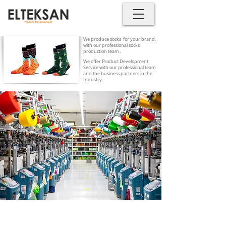
We produce socks for your brand,
with our professional socks
production team .
We offer Product Development
Service with our professional team
and the business partners in the
Industry.